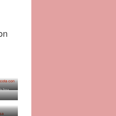
con
ta fresa