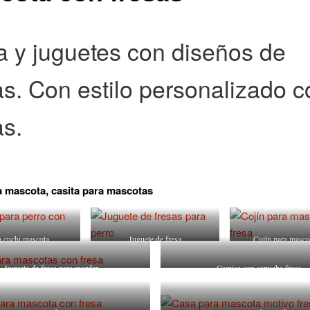
 y juguetes con diseños de
as. Con estilo personalizado 
as.
 mascota, casita para mascotas
 cuchi mascota
Juguete de fresa
Cojín para masco
Juguete de fresa para morder
Camisa con capucha fresa