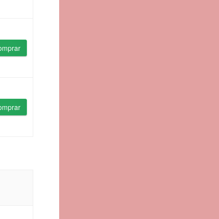
omprar
omprar