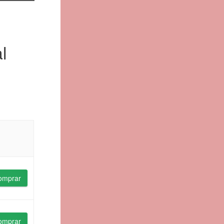
l
omprar
omprar