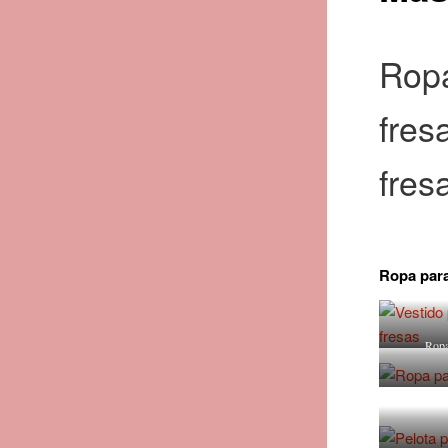
Ropa
fres
fres
Ropa para
Ropa