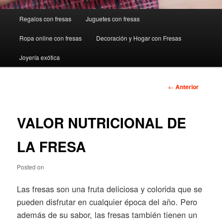
Menú
Regalos con fresas
Juguetes con fresas
principal
Ropa online con fresas
Decoración y Hogar con Fresas
Joyería exótica
Navegación
←
Anterior
de
entradas
VALOR NUTRICIONAL DE
LA FRESA
Posted on
Las fresas son una fruta deliciosa y colorida que se
pueden disfrutar en cualquier época del año. Pero
además de su sabor, las fresas también tienen un